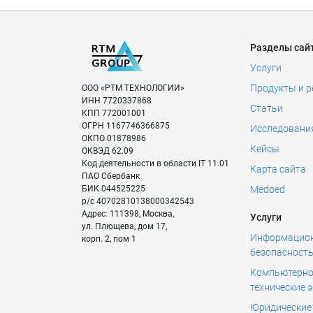
Разделы сай
Услуги
Продукты и 
ООО «РТМ ТЕХНОЛОГИИ»
ИНН
7720337868
Статьи
КПП
772001001
ОГРН
1167746366875
Исследовани
ОКПО
01878986
Кейсы
ОКВЭД
62.09
Код деятельности в области IT
11.01
Карта сайта
ПАО Сбербанк
БИК
044525225
Medoed
р/с
40702810138000342543
Адрес:
111398
,
Москва
,
Услуги
ул. Плющева, дом 17,
Информацио
корп. 2, пом 1
безопасност
Компьютерно
технические 
Юридические 