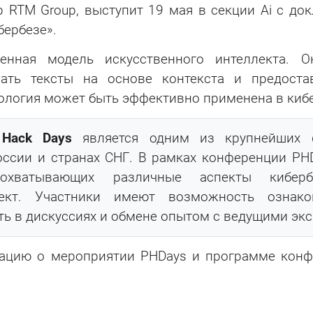
р RTM Group, выступит 19 мая в секции Ai с до
бербезе».
ная модель искусственного интеллекта. Он
вать тексты на основе контекста и предоста
хнология может быть эффективно применена в киб
 Hack Days
является одним из крупнейших 
оссии и странах СНГ. В рамках конференции PH
охватывающих различные аспекты кибербе
лект. Участники имеют возможность ознак
ть в дискуссиях и обмене опытом с ведущими эк
ацию о мероприятии PHDays и программе конф