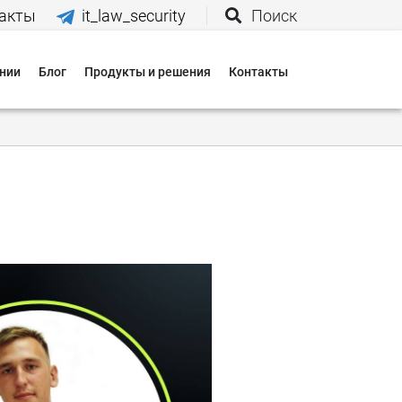
акты
it_law_security
Поиск
нии
Блог
Продукты и решения
Контакты
иятия
вания
 нас
и
 оплаты
 доставки