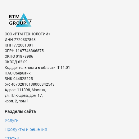
ООО «РТМ ТЕХНОЛОГИИ»
ИНН
7720337868
КПП
772001001
ОГРН
1167746366875
ОКПО
01878986
ОКВЭД
62.09
Код деятельности в области IT
11.01
ПАО Сбербанк
БИК
044525225
р/с
40702810138000342543
Адрес:
111398
,
Москва
,
ул. Плющева, дом 17,
корп. 2, пом 1
Разделы сайта
Услуги
Продукты и решения
Статьи