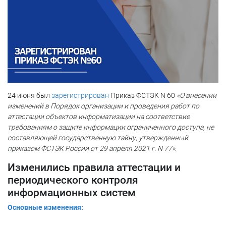
24 июня был
зарегистрирован
Приказ ФСТЭК N 60
«О внесении
изменений в Порядок организации и проведения работ по
аттестации объектов информатизации на соответствие
требованиям о защите информации ограниченного доступа, не
составляющей государственную тайну, утвержденный
приказом ФСТЭК России от 29 апреля 2021 г. N 77»
.
Изменились правила аттестации и
периодического контроля
информационных систем
Основные изменения: