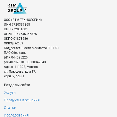
ООО «РТМ ТЕХНОЛОГИИ»
ИНН
7720337868
КПП
772001001
ОГРН
1167746366875
ОКПО
01878986
ОКВЭД
62.09
Код деятельности в области IT
11.01
ПАО Сбербанк
БИК
044525225
р/с
40702810138000342543
Адрес:
111398
,
Москва
,
ул. Плющева, дом 17,
корп. 2, пом 1
Разделы сайта
Услуги
Продукты и решения
Статьи
Исследования