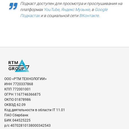
Подкаст доступен для просмотра и прослушивания на
платформах
YouTube
,
Яндекс Музыке
, в
Google
Подкастах
и в социальной сети
ВКонтакте
.
ООО «РТМ ТЕХНОЛОГИИ»
ИНН
7720337868
КПП
772001001
ОГРН
1167746366875
ОКПО
01878986
ОКВЭД
62.09
Код деятельности в области IT
11.01
ПАО Сбербанк
БИК
044525225
р/с
40702810138000342543