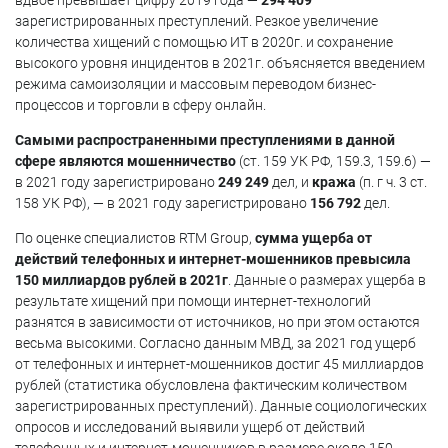
вдвое превышает цифру 2019 года —
294 409
зарегистрированных преступлений. Резкое увеличение
количества хищений с помощью ИТ в 2020г. и сохранение
высокого уровня инцидентов в 2021г. объясняется введением
режима самоизоляции и массовым переводом бизнес-
процессов и торговли в сферу онлайн.
Самыми распространенными преступлениями в данной
сфере являются мошенничество
(ст. 159 УК РФ, 159.3, 159.6) —
в 2021 году зарегистрировано
249 249
дел, и
кража
(п. г ч. 3 ст.
158 УК РФ), — в 2021 году зарегистрировано
156 792
дел.
По оценке специалистов RTM Group,
с
умма ущерба от
действий телефонных и интернет-мошенников превысила
150 миллиардов рублей в 2021г
. Данные о размерах ущерба в
результате хищений при помощи интернет-технологий
разнятся в зависимости от источников, но при этом остаются
весьма высокими. Согласно данным МВД, за 2021 год ущерб
от телефонных и интернет-мошенников достиг 45 миллиардов
рублей (статистика обусловлена фактическим количеством
зарегистрированных преступлений). Данные социологических
опросов и исследований выявили ущерб от действий