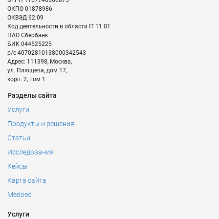
ОГРН
1167746366875
ОКПО
01878986
ОКВЭД
62.09
Код деятельности в области IT
11.01
ПАО Сбербанк
БИК
044525225
р/с
40702810138000342543
Адрес:
111398
,
Москва
,
ул. Плющева, дом 17,
корп. 2, пом 1
Разделы сайта
Услуги
Продукты и решения
Статьи
Исследования
Кейсы
Карта сайта
Medoed
Услуги