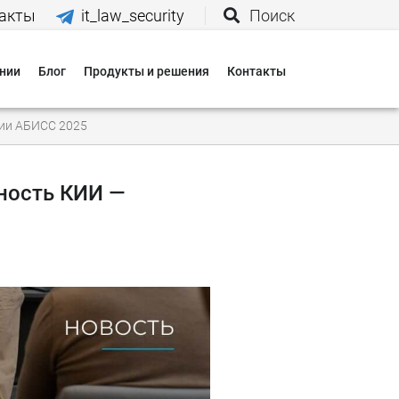
акты
it_law_security
Поиск
нии
Блог
Продукты и решения
Контакты
иятия
ции АБИСС 2025
вания
ность КИИ —
 нас
и
 оплаты
 доставки