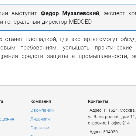
ссии выступит
Федор Музалевский
, эксперт ко
 и генеральный директор MEDOED.
 станет площадкой, где эксперты смогут обсу
овым требованиям, услышать практические
дрения средств защиты в промышленности, э
та
Компания
Контакты
О компании
Адрес:
111524
,
Москва
,
ул.Электродная, дом 11,
решения
Лицензии
строение 1, офис 214
Гарантии
Адрес:
394030,