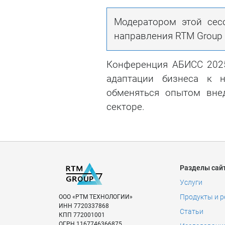
Модератором этой се
направления RTM Group
Конференция АБИСС 2025
адаптации бизнеса к н
обменяться опытом вне
секторе.
Разделы сай
Услуги
Продукты и 
ООО «РТМ ТЕХНОЛОГИИ»
ИНН
7720337868
Статьи
КПП
772001001
ОГРН
1167746366875