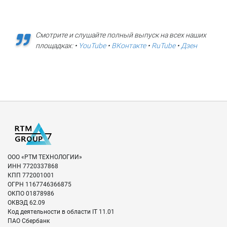
Смотрите и слушайте полный выпуск на всех наших
площадках: •
YouTube
•
ВКонтакте
•
RuTube
•
Дзен
ООО «РТМ ТЕХНОЛОГИИ»
ИНН
7720337868
КПП
772001001
ОГРН
1167746366875
ОКПО
01878986
ОКВЭД
62.09
Код деятельности в области IT
11.01
ПАО Сбербанк