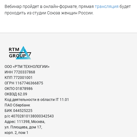
Вебинар пройдет в онлайн-формате, прямая
трансляция
будет
проходить из студии Союза женщин России.
ООО «РТМ ТЕХНОЛОГИИ»
ИНН
7720337868
КПП
772001001
ОГРН
1167746366875
ОКПО
01878986
ОКВЭД
62.09
Код деятельности в области IT
11.01
ПАО Сбербанк
БИК
044525225
р/с
40702810138000342543
Адрес:
111398
,
Москва
,
ул. Плющева, дом 17,
корп. 2, пом 1