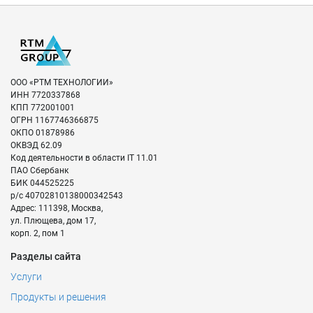
ООО «РТМ ТЕХНОЛОГИИ»
ИНН
7720337868
КПП
772001001
ОГРН
1167746366875
ОКПО
01878986
ОКВЭД
62.09
Код деятельности в области IT
11.01
ПАО Сбербанк
БИК
044525225
р/с
40702810138000342543
Адрес:
111398
,
Москва
,
ул. Плющева, дом 17,
корп. 2, пом 1
Разделы сайта
Услуги
Продукты и решения