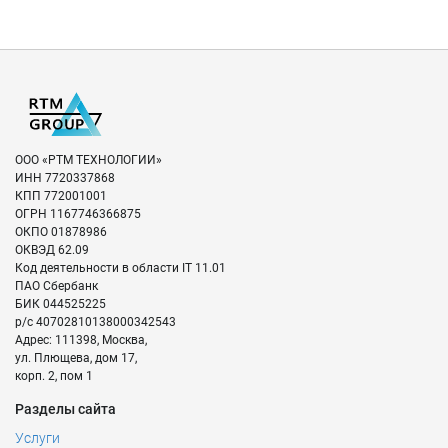
ООО «РТМ ТЕХНОЛОГИИ»
ИНН
7720337868
КПП
772001001
ОГРН
1167746366875
ОКПО
01878986
ОКВЭД
62.09
Код деятельности в области IT
11.01
ПАО Сбербанк
БИК
044525225
р/с
40702810138000342543
Адрес:
111398
,
Москва
,
ул. Плющева, дом 17,
корп. 2, пом 1
Разделы сайта
Услуги