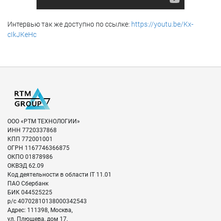
Интервью так же доступно по ссылке:
https://youtu.be/Kx-
cIkJKeHc
ООО «РТМ ТЕХНОЛОГИИ»
ИНН
7720337868
КПП
772001001
ОГРН
1167746366875
ОКПО
01878986
ОКВЭД
62.09
Код деятельности в области IT
11.01
ПАО Сбербанк
БИК
044525225
р/с
40702810138000342543
Адрес:
111398
,
Москва
,
ул. Плющева, дом 17,