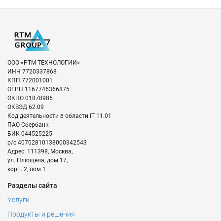
ООО «РТМ ТЕХНОЛОГИИ»
ИНН
7720337868
КПП
772001001
ОГРН
1167746366875
ОКПО
01878986
ОКВЭД
62.09
Код деятельности в области IT
11.01
ПАО Сбербанк
БИК
044525225
р/с
40702810138000342543
Адрес:
111398
,
Москва
,
ул. Плющева, дом 17,
корп. 2, пом 1
Разделы сайта
Услуги
Продукты и решения