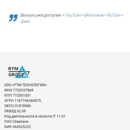
Выпуск уже доступен: •
YouTube
•
ВКонтакте
•
RuTube
•
Дзен
ООО «РТМ ТЕХНОЛОГИИ»
ИНН
7720337868
КПП
772001001
ОГРН
1167746366875
ОКПО
01878986
ОКВЭД
62.09
Код деятельности в области IT
11.01
ПАО Сбербанк
БИК
044525225