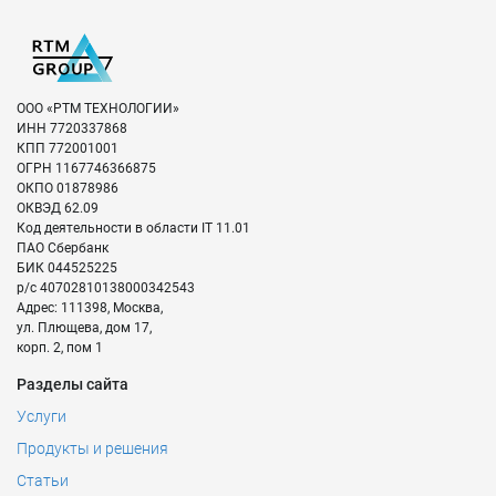
ООО «РТМ ТЕХНОЛОГИИ»
ИНН
7720337868
КПП
772001001
ОГРН
1167746366875
ОКПО
01878986
ОКВЭД
62.09
Код деятельности в области IT
11.01
ПАО Сбербанк
БИК
044525225
р/с
40702810138000342543
Адрес:
111398
,
Москва
,
ул. Плющева, дом 17,
корп. 2, пом 1
Разделы сайта
Услуги
Продукты и решения
Статьи