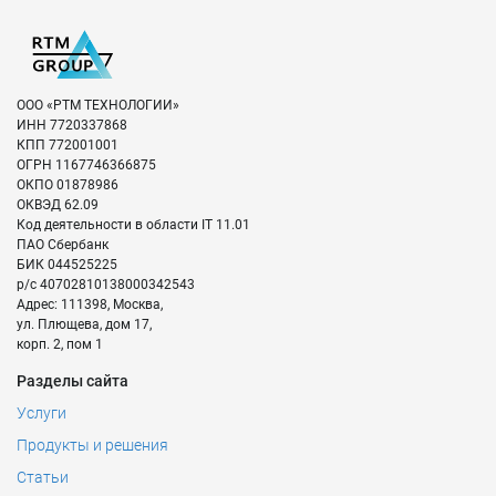
ООО «РТМ ТЕХНОЛОГИИ»
ИНН
7720337868
КПП
772001001
ОГРН
1167746366875
ОКПО
01878986
ОКВЭД
62.09
Код деятельности в области IT
11.01
ПАО Сбербанк
БИК
044525225
р/с
40702810138000342543
Адрес:
111398
,
Москва
,
ул. Плющева, дом 17,
корп. 2, пом 1
Разделы сайта
Услуги
Продукты и решения
Статьи