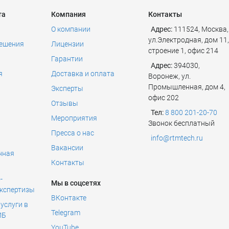
та
Компания
Контакты
О компании
Адрес:
111524
,
Москва
,
ул.Электродная, дом 11,
решения
Лицензии
строение 1, офис 214
Гарантии
Адрес:
394030,
я
Доставка и оплата
Воронеж, ул.
Промышленная, дом 4,
Эксперты
офис 202
Отзывы
Тел:
8 800 201-20-70
Мероприятия
Звонок бесплатный
Пресса о нас
info@rtmtech.ru
Вакансии
нная
Контакты
ь
-
Мы в соцсетях
экспертизы
ВКонтакте
услуги в
Telegram
ИБ
YouTube