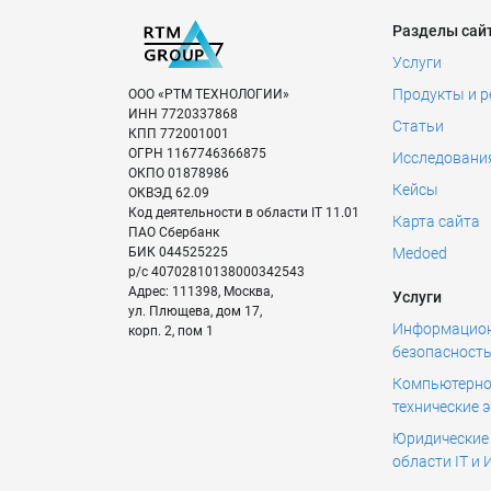
Разделы сай
Услуги
Продукты и 
ООО «РТМ ТЕХНОЛОГИИ»
ИНН
7720337868
Статьи
КПП
772001001
ОГРН
1167746366875
Исследовани
ОКПО
01878986
Кейсы
ОКВЭД
62.09
Код деятельности в области IT
11.01
Карта сайта
ПАО Сбербанк
БИК
044525225
Medoed
р/с
40702810138000342543
Адрес:
111398
,
Москва
,
Услуги
ул. Плющева, дом 17,
Информацио
корп. 2, пом 1
безопасност
Компьютерно
технические 
Юридические 
области IT и 