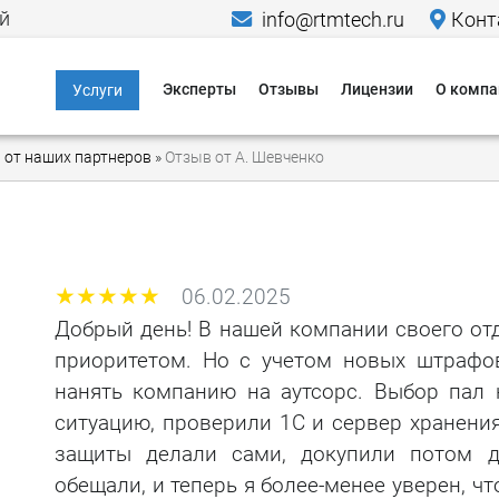
й
info@rtmtech.ru
Конт
Эксперты
Отзывы
Лицензии
О компа
Услуги
Информационная
Меропр
 от наших партнеров
»
Отзыв от А. Шевченко
безопасность
Исследо
Компьютерно-
Новости
технические
экспертизы
Пресса о
06.02.2025
Юридические услуги в
Кейсы
области IT и ИБ
Добрый день! В нашей компании своего отд
приоритетом. Но с учетом новых штрафо
Гаранти
Критическая
информационная
нанять компанию на аутсорс. Выбор пал 
Способы
инфраструктура
ситуацию, проверили 1С и сервер хранени
защиты делали сами, докупили потом д
Способы
Персональные
данные
обещали, и теперь я более-менее уверен, чт