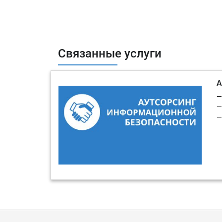
Связанные услуги
А
—
—
—