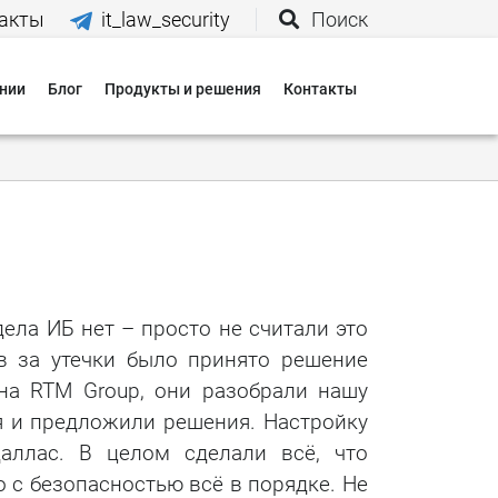
акты
it_law_security
Поиск
нии
Блог
Продукты и решения
Контакты
иятия
вания
 нас
ела ИБ нет – просто не считали это
в за утечки было принято решение
и
на RTM Group, они разобрали нашу
 оплаты
я и предложили решения. Настройку
аллас. В целом сделали всё, что
 доставки
о с безопасностью всё в порядке. Не