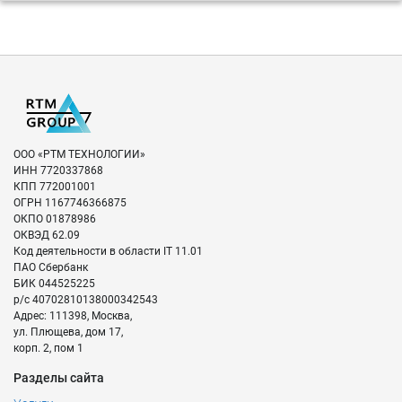
ООО «РТМ ТЕХНОЛОГИИ»
ИНН
7720337868
КПП
772001001
ОГРН
1167746366875
ОКПО
01878986
ОКВЭД
62.09
Код деятельности в области IT
11.01
ПАО Сбербанк
БИК
044525225
р/с
40702810138000342543
Адрес:
111398
,
Москва
,
ул. Плющева, дом 17,
корп. 2, пом 1
Разделы сайта