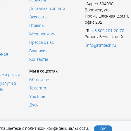
Адрес:
394030,
я
Доставка и оплата
Воронеж, ул.
Промышленная, дом 4,
Эксперты
офис 202
Отзывы
Тел:
8 800 201-20-70
Мероприятия
Звонок бесплатный
Пресса о нас
info@rtmtech.ru
Вакансии
нная
Контакты
ь
-
Мы в соцсетях
экспертизы
ВКонтакте
услуги в
Telegram
ИБ
YouTube
Дзен
глашаетесь с
политикой конфиденциальности
.
OK
HNOLOGIES) © 2026 |
Политика обработки и конфиденциальности 