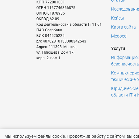
КПП
772001001
ОГРН
1167746366875
Исследовани
ОКПО
01878986
Кейсы
ОКВЭД
62.09
Код деятельности в области IT
11.01
Карта сайта
ПАО Сбербанк
БИК
044525225
Medoed
р/с
40702810138000342543
Адрес:
111398
,
Москва
,
Услуги
ул. Плющева, дом 17,
Информацио
корп. 2, пом 1
безопасност
Компьютерно
технические 
Юридические 
области IT и 
Мы используем файлы cookie. Продолжив работу с сайтом, вы со
RTM Group (RTM TEC