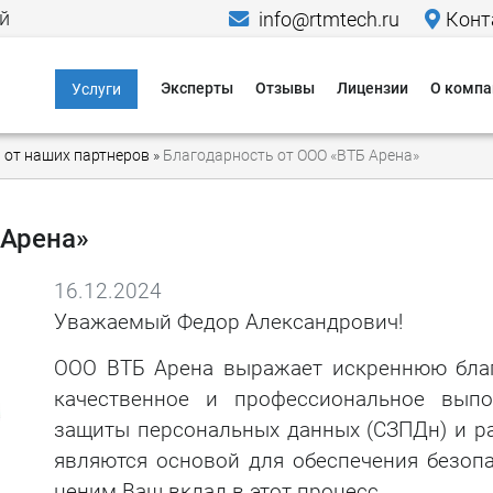
й
info@rtmtech.ru
Конт
Эксперты
Отзывы
Лицензии
О компа
Услуги
Информационная
Меропр
 от наших партнеров
»
Благодарность от ООО «ВТБ Арена»
безопасность
Исследо
Компьютерно-
Новости
технические
 Арена»
экспертизы
Пресса о
16.12.2024
Юридические услуги в
Кейсы
области IT и ИБ
Уважаемый Федор Александрович!
Гаранти
Критическая
ООО ВТБ Арена выражает искреннюю благ
информационная
качественное и профессиональное выпо
Способы
инфраструктура
защиты персональных данных (СЗПДн) и ра
Способы
Персональные
являются основой для обеспечения безоп
данные
ценим Ваш вклад в этот процесс.