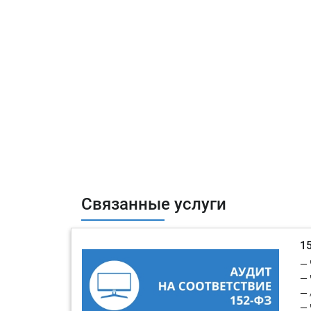
Связанные услуги
1
— 
— 
— 
— 