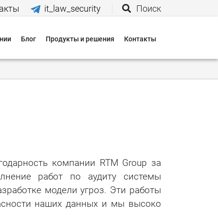
акты
it_law_security
Поиск
нии
Блог
Продукты и решения
Контакты
иятия
вания
 нас
и
одарность компании RTM Group за
лнение работ по аудиту системы
 оплаты
зработке модели угроз. Эти работы
 доставки
асности наших данных и мы высоко