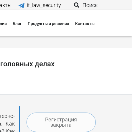
акты
it_law_security
Поиск
нии
Блог
Продукты и решения
Контакты
иятия
вания
уголовных делах
 нас
и
 оплаты
терно-
Регистрация
 доставки
а. Как
закрыта
а? Как