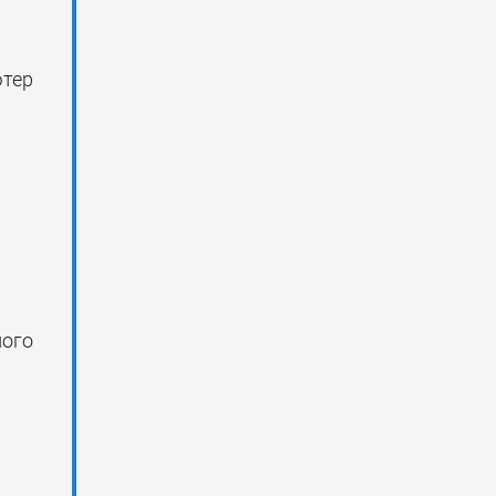
тер
ного