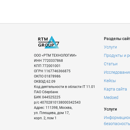
Разделы сай
Услуги
Продукты и 
ООО «РТМ ТЕХНОЛОГИИ»
ИНН
7720337868
Статьи
КПП
772001001
ОГРН
1167746366875
Исследовани
ОКПО
01878986
Кейсы
ОКВЭД
62.09
Код деятельности в области IT
11.01
Карта сайта
ПАО Сбербанк
БИК
044525225
Medoed
р/с
40702810138000342543
Адрес:
111398
,
Москва
,
Услуги
ул. Плющева, дом 17,
Информацио
корп. 2, пом 1
безопасност