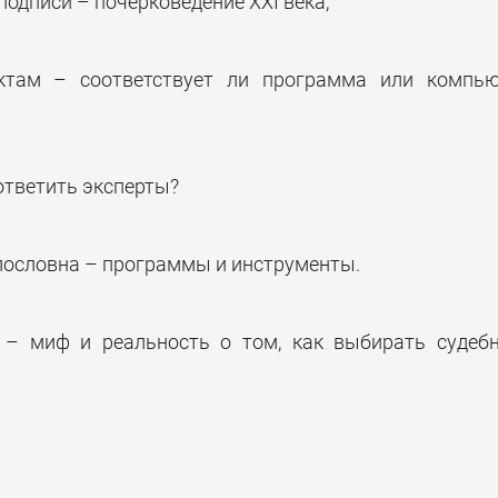
подписи – почерковедение XXI века;
ктам – соответствует ли программа или компью
ответить эксперты?
лословна – программы и инструменты.
и – миф и реальность о том, как выбирать судеб