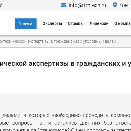
й
info@rtmtech.ru
Конт
Эксперты
Отзывы
Лицензии
О компа
Услуги
Информационная
Меропр
-технической экспертизы в гражданских и уголовных делах
безопасность
Исследо
Компьютерно-
Новости
технические
ической экспертизы в гражданских и 
экспертизы
Пресса о
Юридические услуги в
Кейсы
области IT и ИБ
Гаранти
Критическая
информационная
Способы
инфраструктура
 делами, в которых необходимо проводить компью
Способы
Персональные
орые вопросы так и остались для них без ответ
данные
 поможет в работе юриста? О чем спросить эксперт