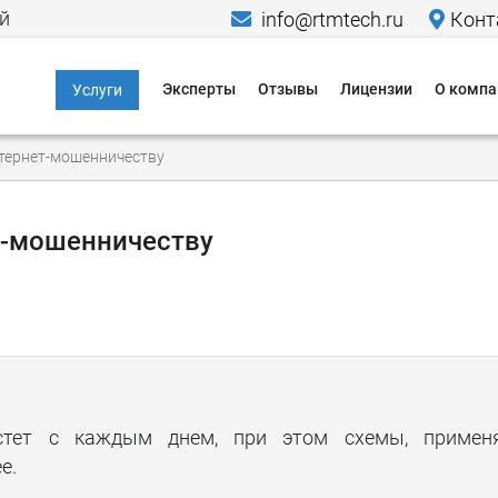
й
info@rtmtech.ru
Конт
Эксперты
Отзывы
Лицензии
О компа
Услуги
Информационная
Меропр
тернет-мошенничеству
безопасность
Исследо
Компьютерно-
Новости
технические
т-мошенничеству
экспертизы
Пресса о
Юридические услуги в
Кейсы
области IT и ИБ
Гаранти
Критическая
информационная
Способы
инфраструктура
астет с каждым днем, при этом схемы, примен
Способы
Персональные
е.
данные