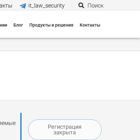
акты
it_law_security
Поиск
нии
Блог
Продукты и решения
Контакты
иятия
вания
 нас
и
 оплаты
яемые
Регистрация
 доставки
закрыта