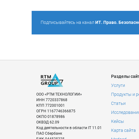
Подписывайтесь на канал
ИТ. Право. Безопасн
Разделы сай
Услуги
Продукты и 
ООО «РТМ ТЕХНОЛОГИИ»
ИНН
7720337868
Статьи
КПП
772001001
ОГРН
1167746366875
Исследовани
ОКПО
01878986
Кейсы
ОКВЭД
62.09
Код деятельности в области IT
11.01
Карта сайта
ПАО Сбербанк
БИК
044525225