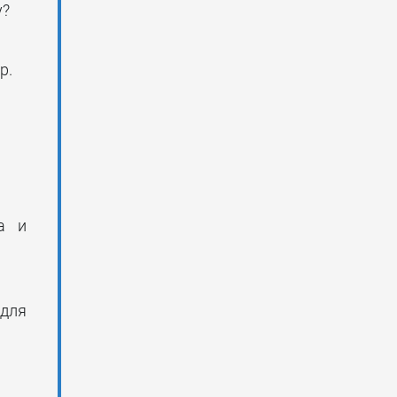
у?
p.
а и
 для