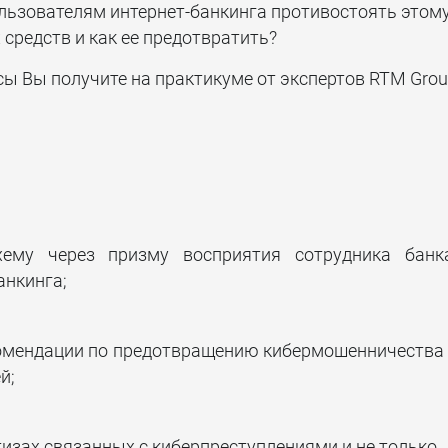
льзователям интернет-банкинга противостоять этом
Тестирование на
средств и как ее предотвратить?
проникновение
сы Вы получите на практикуме от экспертов RTM Grou
ему через призму восприятия сотрудника банк
анкинга;
омендации по предотвращению кибермошенничества
й;
изах связанных с киберпреступлениями и не только.