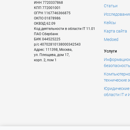
ИНН
7720337868
Статьи
КПП
772001001
ОГРН
1167746366875
Исследовани
ОКПО
01878986
Кейсы
ОКВЭД
62.09
Код деятельности в области IT
11.01
Карта сайта
ПАО Сбербанк
БИК
044525225
Medoed
р/с
40702810138000342543
Адрес:
111398
,
Москва
,
Услуги
ул. Плющева, дом 17,
Информацио
корп. 2, пом 1
безопасност
Компьютерно
технические 
Юридические 
области IT и 