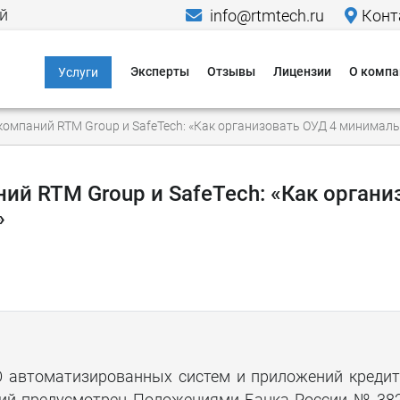
й
info@rtmtech.ru
Конт
Эксперты
Отзывы
Лицензии
О компа
Услуги
Информационная
Меропр
омпаний RTM Group и SafeTech: «Как организовать ОУД 4 минимал
безопасность
Исследо
Компьютерно-
Новости
технические
й RTM Group и SafeTech: «Как органи
экспертизы
»
Пресса о
Юридические услуги в
Кейсы
области IT и ИБ
Гаранти
Критическая
информационная
Способы
инфраструктура
Способы
Персональные
О автоматизированных систем и приложений креди
данные