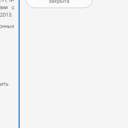
2-П, №
закрыта
вии с
2013.
ионных
дить