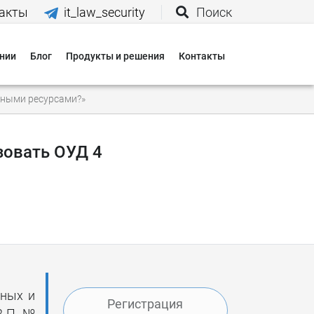
акты
it_law_security
Поиск
нии
Блог
Продукты и решения
Контакты
иятия
ьными ресурсами?»
вания
зовать ОУД 4
 нас
и
 оплаты
 доставки
тных и
Регистрация