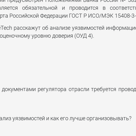
ий предусмотрен Положениями Банка России № 38
яется обязательной и проводится в соответст
Тестирование на
проникновение
рта Российской Федерации ГОСТ Р ИСО/МЭК 15408-3-
eTech расскажут об анализе уязвимостей информац
 оценочному уровню доверия (ОУД 4).
и документами регулятора отрасли требуется прово
ализ уязвимостей и как его лучше организовывать?