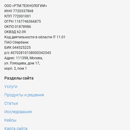
ООО «РТМ ТЕХНОЛОГИИ»
ИНН
7720337868
КПП
772001001
ОГРН
1167746366875
ОКПО
01878986
ОКВЭД
62.09
Код деятельности в области IT
11.01
ПАО Сбербанк
БИК
044525225
р/с
40702810138000342543
Адрес:
111398
,
Москва
,
ул. Плющева, дом 17,
корп. 2, пом 1
Разделы сайта
Услуги
Продукты и решения
Статьи
Исследования
Кейсы
Карта сайта