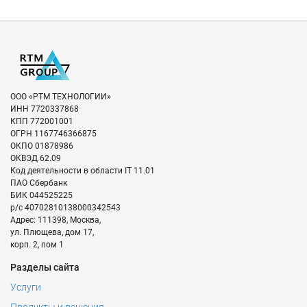
ООО «РТМ ТЕХНОЛОГИИ»
ИНН
7720337868
КПП
772001001
ОГРН
1167746366875
ОКПО
01878986
ОКВЭД
62.09
Код деятельности в области IT
11.01
ПАО Сбербанк
БИК
044525225
р/с
40702810138000342543
Адрес:
111398
,
Москва
,
ул. Плющева, дом 17,
корп. 2, пом 1
Разделы сайта
Услуги